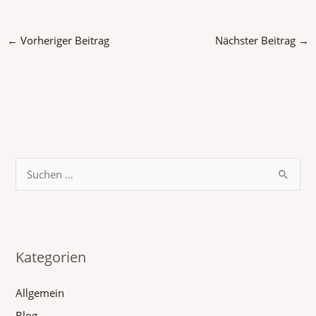
←
Vorheriger Beitrag
Nächster Beitrag
→
S
u
c
h
Kategorien
e
n
Allgemein
n
Blog