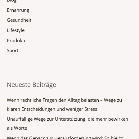
a
Ernährung
c
h
Gesundheit
:
Lifestyle
Produkte
Sport
Neueste Beiträge
Wenn rechtliche Fragen den Alltag belasten – Wege zu
klaren Entscheidungen und weniger Stress
Unauffällige Wege zur Unterstützung, die mehr bewirken
als Worte
Wenn das Gepäck zur Herausforderung wird: So bleibt