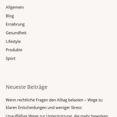
n
Allgemein
n
Blog
a
Ernährung
c
h
Gesundheit
:
Lifestyle
Produkte
Sport
Neueste Beiträge
Wenn rechtliche Fragen den Alltag belasten – Wege zu
klaren Entscheidungen und weniger Stress
Unauffällige Wege zur Unterstützung, die mehr bewirken