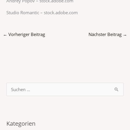
Andrey Popov
– stock.adobe.com
Studio Romantic
– stock.adobe.com
←
Vorheriger Beitrag
Nächster Beitrag
→
S
u
c
h
Kategorien
e