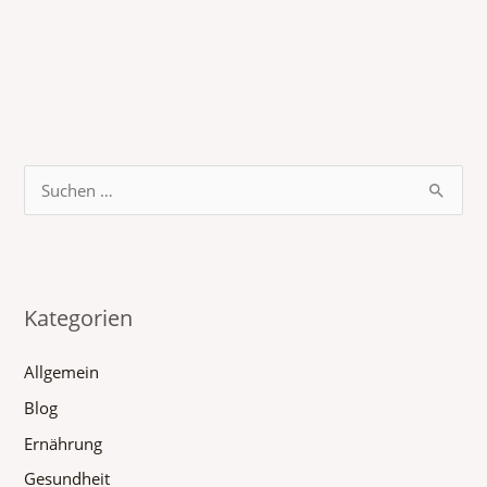
S
u
c
h
Kategorien
e
n
Allgemein
n
Blog
a
Ernährung
c
h
Gesundheit